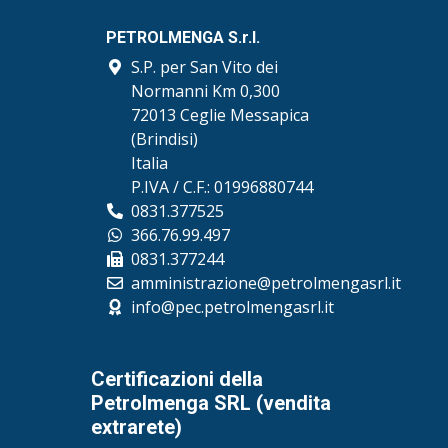
PETROLMENGA S.r.l.
S.P. per San Vito dei
Normanni Km 0,300
72013 Ceglie Messapica
(Brindisi)
Italia
P.IVA / C.F.: 01996880744
0831.377525
366.76.99.497
0831.377244
amministrazione@petrolmengasrl.it
info@pec.petrolmengasrl.it
Certificazioni della
Petrolmenga SRL (vendita
extrarete)