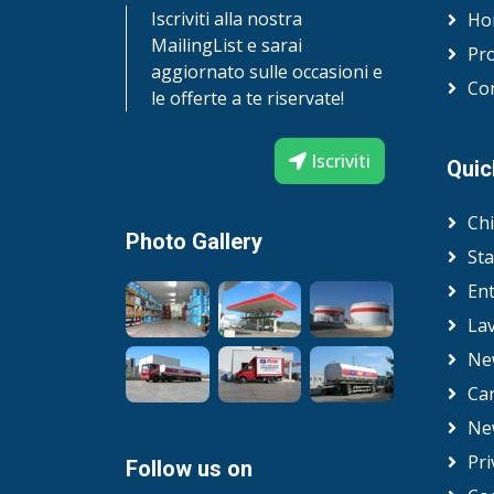
Iscriviti alla nostra
Ho
MailingList e sarai
Pro
aggiornato sulle occasioni e
Con
le offerte a te riservate!
Iscriviti
Quic
Ch
Photo Gallery
Sta
En
Lav
Ne
Car
Ne
Pri
Follow us on