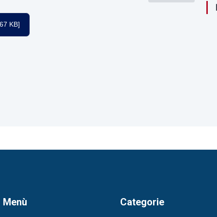
,67 KB]
n Menù
Categorie