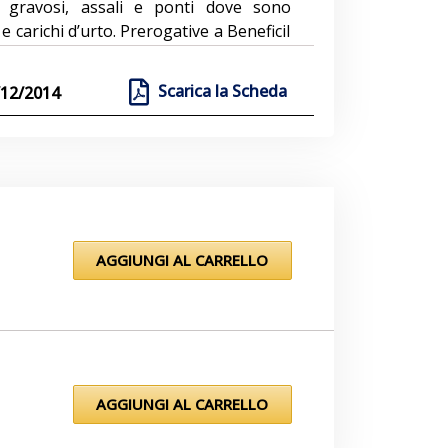
hi gravosi, assali e ponti dove sono
 carichi d’urto. Prerogative a BeneficiI
vetture richiedono ai lubrificanti per
ni sempre più elevate. Le maggiori
Scarica la Scheda
12/2014
evate ,i carichi sempre maggiori e la
ichiedono formulazioni innovative per
ed ottimizzare la vita del lubrificante.
a al lubrificante per ingranaggi è una
io. Mobilube LS 85W90 è lubrificante
sti nuovi requisiti.I principali benefici
ntaggi e Potenziali BeneficiEccellenti
AGGIUNGI AL CARRELLO
fficace prestazione “limited slip”Buona
enza all’ossidazione a causa dell’alta
ata degli ingranaggi e dei cuscinetti
e maggior durata delle tenuteProtezione
/coppia elevata e dalla rigatura ad alta
di carico di trasporto riducendo i costi
AGGIUNGI AL CARRELLO
one contro la ruggine, le macchiature e
one dell’usura e dei costi di