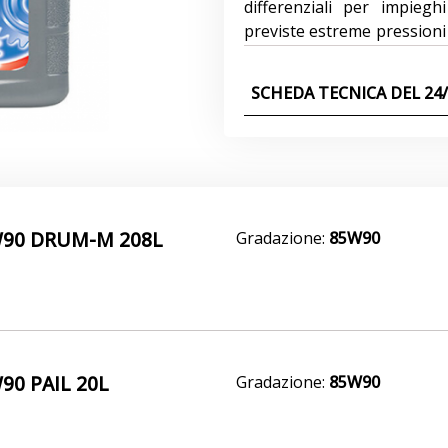
differenziali per impieg
previste estreme pressioni e
moderni autocarri ed auto
differenziali prestazio
SCHEDA TECNICA DEL 24/
velocità,le coppie più el
capacità “limited slip “r
migliorarne le prestazioni 
Altra prerogativa richiest
maggiore durata in serviz
formulato per incontrare que
W90 DRUM-M 208L
Gradazione:
85W90
includono: Prerogative Va
proprietà antifrizionali E
stabilità termica e resist
temperatura. Maggiore dur
grazie ai ridotti depositi 
antiusura da bassa velocità
90 PAIL 20L
Gradazione:
85W90
velocità Maggiore capacità 
operativiEccellente protezi
la corrosione Riduzi