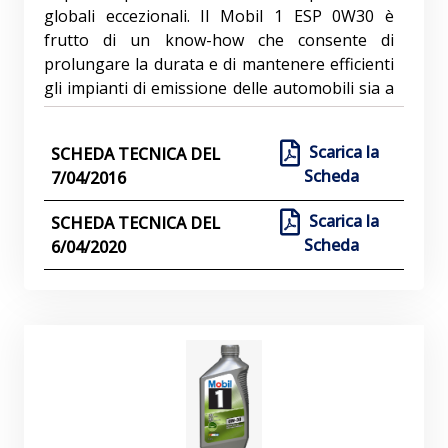
globali eccezionali. Il Mobil 1 ESP 0W30 è
frutto di un know-how che consente di
prolungare la durata e di mantenere efficienti
gli impianti di emissione delle automobili sia a
benzina sia diesel. Mobil 1 ESP 0W30 incontra
o supera i requisiti degli standard di grandi
Scarica la
SCHEDA TECNICA DEL
case automobilistiche e industrie richiesti per i
Scheda
7/04/2016
più moderni veicoli passeggeri a benzina e
diesel. Prerogative e beneficiMobil 1 ESP 0W30
Scarica la
SCHEDA TECNICA DEL
è realizzato con una miscela brevettata di
Scheda
6/04/2020
componenti innovativi formulati per essere
totalmente compatibili con i più moderni filtri
antiparticolato diesel (DPF) e convertitori
catalitici benzina (CAT). Mobil 1 ESP 0W30 è
stato progettato per contribuire a fornire
prestazioni e protezione eccezionali
unitamente a potenziali vantaggi di risparmio
di combustibile. Le prerogative principali e i
potenziali benefici includono: