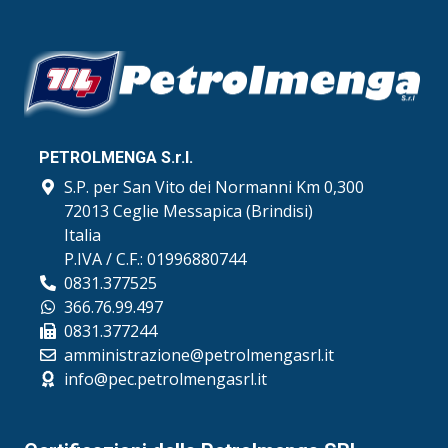
PETROLMENGA S.r.l.
S.P. per San Vito dei Normanni Km 0,300
72013 Ceglie Messapica (Brindisi)
Italia
P.IVA / C.F.: 01996880744
0831.377525
366.76.99.497
0831.377244
amministrazione@petrolmengasrl.it
info@pec.petrolmengasrl.it