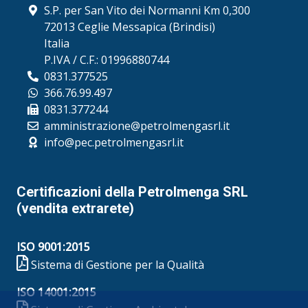
S.P. per San Vito dei Normanni Km 0,300
72013 Ceglie Messapica (Brindisi)
Italia
P.IVA / C.F.: 01996880744
0831.377525
366.76.99.497
0831.377244
amministrazione@petrolmengasrl.it
info@pec.petrolmengasrl.it
Certificazioni della Petrolmenga SRL
(vendita extrarete)
ISO 9001:2015
Sistema di Gestione per la Qualità
ISO 14001:2015