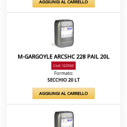
AGGIUNGI AL CARRELLO
I lubrificanti Mobil Gargoyle Arctic SHC Serie
200 offrono le seguenti prerogative e
potenziali benefici: Prerogative Vantaggi e
Potenziali BeneficiElevato spessore del film di
lubrificante in presenza di refrigerante Miglior
protezione del compressore per una
maggiore durata e maggiore tenuta
sull’albero, ridotta fatica dei cuscinetti e minori
M-GARGOYLE ARCSHC 228 PAIL 20L
fermate non programmateEccellente stabilità
Cod.:122563
termica ossidativa Lunga durata dell’olio e
riduzione della frequenza degli intervalli di
Formato:
cambio carica e della manutenzione
SECCHIO 20 LT
ordinariaRidotta formazione di lacche e
depositiBassa volatilità La viscosità rimane
AGGIUNGI AL CARRELLO
stabile, ridotto consumo di olioElevato indice
di viscosità ed assenza di cere (paraffine)
Eccellente fluidità a bassa temperatura,
nessun deposito ceroso, ed una migliore