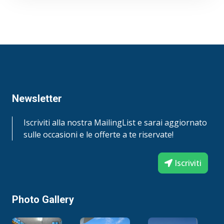
registrazione NSF 123194 133449 138669
123197 123198Caratteristiche TipicheMobil
Gargoyle Arctic SHC Serie 200 224 226E 228
230 234Grado di viscosità ISO — 68 100 220 —
Viscosità, ASTM D 445 cSt @ 40 ºC 29.0 69.0 97
220 399cSt @ 100 ºC 5.6 10.1 13.7 25.0
40.0Indice di viscosità, ASTM D 2270 132 136
147 149 150Punto di scorrimento, ºC, ASTM D
Newsletter
97 ‹-54 -50 -45 -39 -39Punto d’infiammabilità,
ºC, ASTM D 92 230 266 255 260 280Densità
Iscriviti alla nostra MailingList e sarai aggiornato
@15 ºC ASTM D 1298 0.82 0.83 0.84 0.85
sulle occasioni e le offerte a te riservate!
0.85Salute a SicurezzaSulla base delle
informazioni disponibili non ci si attende che
Iscriviti
questo prodotto possa produrre effetti
dannosi per la salute quando utilizzato nelle
applicazioni previste e seguendo le
Photo Gallery
raccomandazioni fornite nella scheda di
sicurezza. La scheda di sicurezza è disponibile