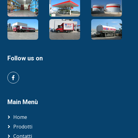
tramite il customer service. Il prodotto non
deve essere utilizzato per scopi diversi da
quelli per quali è stato progettato. Al
momento dello scarico assicurarsi di non
danneggiare l’ambiente, smaltire il prodotto in
accordo alla normativa vigente.
Follow us on
Main Menù
Home
Prodotti
Contatti