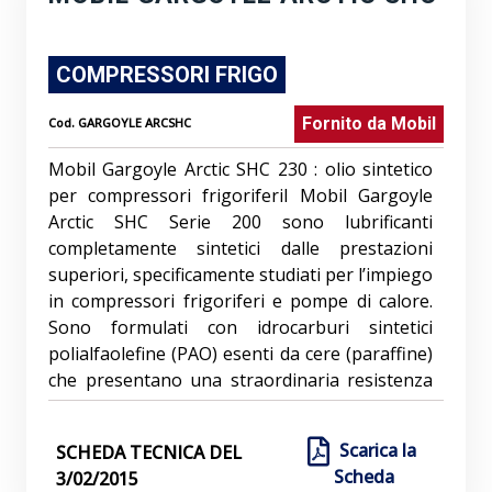
COMPRESSORI FRIGO
Fornito da
Mobil
Cod.
GARGOYLE ARCSHC
Mobil Gargoyle Arctic SHC 230 : olio sintetico
per compressori frigoriferiI Mobil Gargoyle
Arctic SHC Serie 200 sono lubrificanti
completamente sintetici dalle prestazioni
superiori, specificamente studiati per l’impiego
in compressori frigoriferi e pompe di calore.
Sono formulati con idrocarburi sintetici
polialfaolefine (PAO) esenti da cere (paraffine)
che presentano una straordinaria resistenza
alla degradazione termico-ossidativa. Grazie
agli elevati indici di viscosità naturale e
Scarica la
SCHEDA TECNICA DEL
stabilità al taglio nonché alla fluidità alle basse
Scheda
3/02/2015
temperature, consentono alte prestazioni in