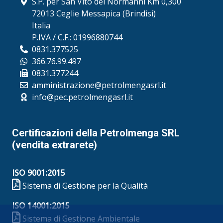
S.P. per San Vito dei Normanni Km 0,300
72013 Ceglie Messapica (Brindisi)
Italia
P.IVA / C.F.: 01996880744
0831.377525
366.76.99.497
0831.377244
amministrazione@petrolmengasrl.it
info@pec.petrolmengasrl.it
Certificazioni della Petrolmenga SRL
(vendita extrarete)
ISO 9001:2015
Sistema di Gestione per la Qualità
ISO 14001:2015
Sistema di Gestione Ambientale