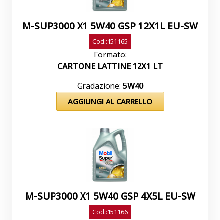
sono marchi depositati della Exxon Mobil
Corporation o delle sue affiliate.
M-SUP3000 X1 5W40 GSP 12X1L EU-SW
Cod.:151165
Formato:
CARTONE LATTINE 12X1 LT
Gradazione:
5W40
AGGIUNGI AL CARRELLO
M-SUP3000 X1 5W40 GSP 4X5L EU-SW
Cod.:151166