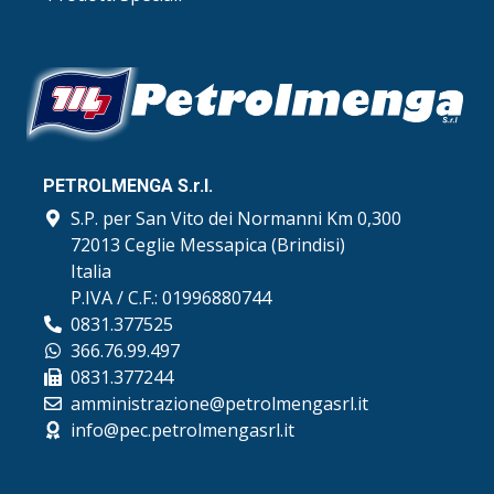
PETROLMENGA S.r.l.
S.P. per San Vito dei Normanni Km 0,300
72013 Ceglie Messapica (Brindisi)
Italia
P.IVA / C.F.: 01996880744
0831.377525
366.76.99.497
0831.377244
amministrazione@petrolmengasrl.it
info@pec.petrolmengasrl.it