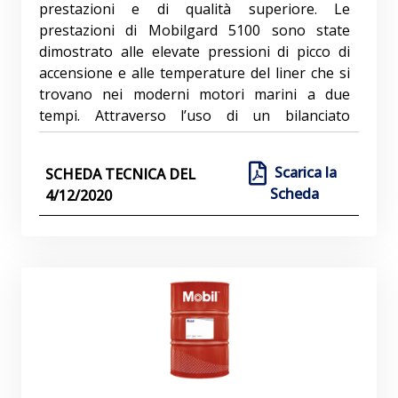
prestazioni e di qualità superiore. Le
prestazioni di Mobilgard 5100 sono state
dimostrato alle elevate pressioni di picco di
accensione e alle temperature del liner che si
trovano nei moderni motori marini a due
tempi. Attraverso l’uso di un bilanciato
formulazione, per prestazioni a tutto tondo in
combinazione con un elevato numero di base
Scarica la
SCHEDA TECNICA DEL
(BN), Mobilgard 5100 ha dimostrato la
Scheda
4/12/2020
capacità di ottimizzare l’olio per cilindri di
alimentazione, attenuando al tempo stesso
l’usura corrosiva nei motori altamente
corrosivi. Ha una viscosità ottimale di oltre 20
cSt. a 100ºC e una bassa volatilità per
garantire eccellente distribuzione del
lubrificante e ritenzione del film di olio.
Caratteristiche e vantaggi– Protezione dalla
corrosione nei nuovi tipi di motori più esigenti
e corrosivi in tutte le gamme di