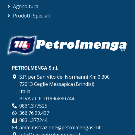
Agricoltura
Prodotti Speciali
PETROLMENGA S.r.l.
S.P. per San Vito dei Normanni Km 0,300
72013 Ceglie Messapica (Brindisi)
Italia
P.IVA / C.F.: 01996880744
0831.377525
366.76.99.497
0831.377244
amministrazione@petrolmengasrl.it
info@pec.petrolmengasrl.it