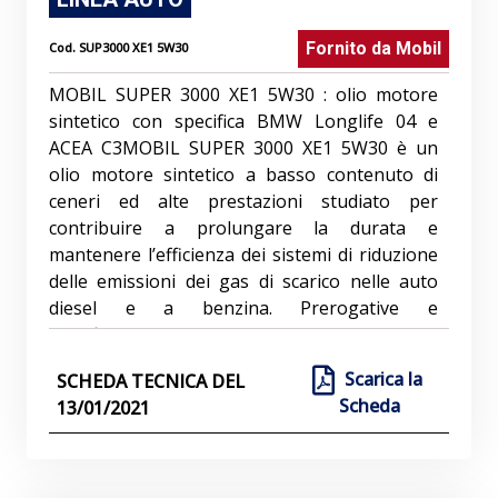
Fornito da
Mobil
Cod.
SUP3000 XE1 5W30
MOBIL SUPER 3000 XE1 5W30 : olio motore
sintetico con specifica BMW Longlife 04 e
ACEA C3MOBIL SUPER 3000 XE1 5W30 è un
olio motore sintetico a basso contenuto di
ceneri ed alte prestazioni studiato per
contribuire a prolungare la durata e
mantenere l’efficienza dei sistemi di riduzione
delle emissioni dei gas di scarico nelle auto
diesel e a benzina. Prerogative e
beneficiMOBIL SUPER 3000 XE1 5W30
contribuisce a mantenere l’efficienza dei
Scarica la
SCHEDA TECNICA DEL
sistemi di riduzione delle emissioni dei gas di
Scheda
13/01/2021
scarico nei veicoli diesel e a benzina. Consente
l’esercizio prolungato alle alte temperature
senza ispessimento ossidativo né
degradazione dell’olio. Il prodotto fornisce