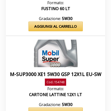
Formato:
D4951 0,08Salute e sicurezzaLe
FUSTINO 60 LT
raccomandazioni relative alla salute e alla
sicurezza per questo prodotto sono
Gradazione:
5W30
disponibili nella scheda di sicurezza (MSDS)
AGGIUNGI AL CARRELLO
visitando il sito
http://www.msds.exxonmobil.com/psims/psims.aspxSa
diversamente specificato, tutti i marchi
utilizzati nel presente documento sono marchi
o marchi registrati di Exxon Mobil Corporation
o di una delle società da questa direttamente o
indirettamente possedute o controllate.
M-SUP3000 XE1 5W30 GSP 12X1L EU-SW
Cod.:154748
Formato:
CARTONE LATTINE 12X1 LT
Gradazione:
5W30