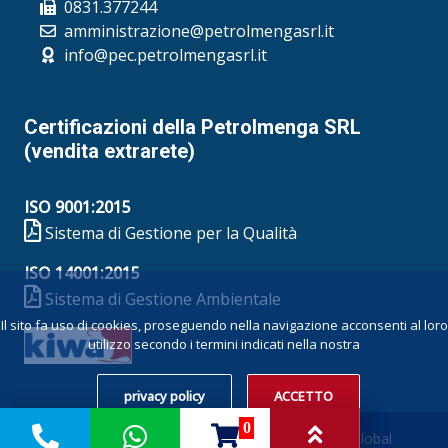
0831.377244
amministrazione@petrolmengasrl.it
info@pec.petrolmengasrl.it
Certificazioni della Petrolmenga SRL
(vendita extrarete)
ISO 9001:2015
Sistema di Gestione per la Qualità
ISO 14001:2015
Sistema di Gestione Ambientale
Il sito fa uso di cookies, proseguendo nella navigazione acconsenti al loro
utilizzo secondo i termini indicati nella nostra
privacy policy
ACCETTO
0
Copyright Â© 2023 All rights reserved | Powered by
Global Software