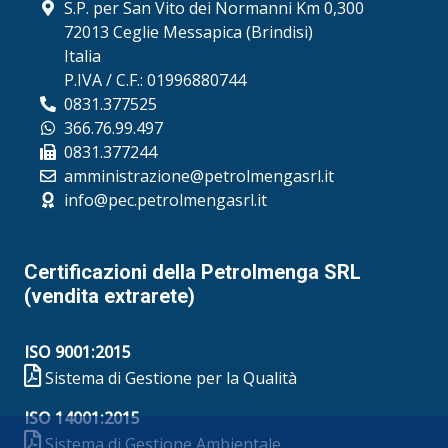
S.P. per San Vito dei Normanni Km 0,300
72013 Ceglie Messapica (Brindisi)
Italia
P.IVA / C.F.: 01996880744
0831.377525
366.76.99.497
0831.377244
amministrazione@petrolmengasrl.it
info@pec.petrolmengasrl.it
Certificazioni della Petrolmenga SRL
(vendita extrarete)
ISO 9001:2015
Sistema di Gestione per la Qualità
ISO 14001:2015
Sistema di Gestione Ambientale