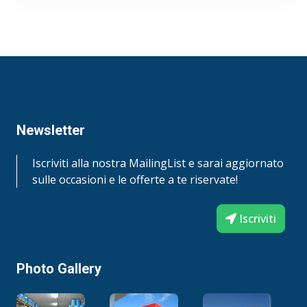
e molte formulazioni di combustibile
biodieselAttrezzature con motori diesel
aspirati e turbocompressiCamion e autobus
per percorsi stradali a corto e lungo
raggioAttrezzature per applicazioni
movimento terra in attività
mineraria/estrattiva, cantieristica e
agricoltura2 Vedere il manuale d’uso per i
Newsletter
requisiti di applicazione OEM e per gli intervalli
di cambio carica relativi al veicolo o
Iscriviti alla nostra MailingList e sarai aggiornato
all’attrezzatura. Specifiche e
sulle occasioni e le offerte a te riservate!
approvazioniMobil Delvac XHP ESP 10W40
incontra o supera i requisiti di:ACEA
Iscriviti
E9/E7/E6/E4API CJ-4/ CI-4 Plus/ CI-4JASO DH-
2DAF Extended DrainCummins CES 20081CAT
ECF-3Isuzu DEO (w/DPD Equipped Vehicles)
Photo Gallery
Mobil Delvac XHP ESP 10W40 possiede le
seguenti approvazioni:Mack EO-O Premium
PlusMAN M 3477/ M 3575/ M 3271-1Categoria