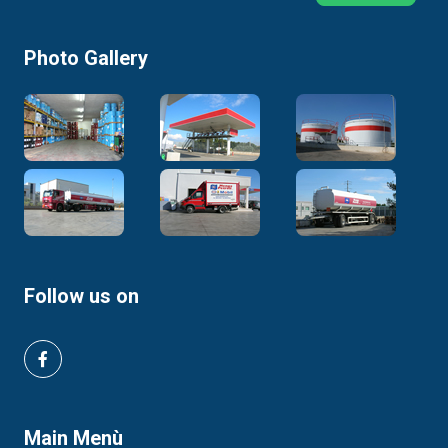
prestazioni API GL-4/GL-5Specifiche e
approvazioniMobilube S 80W-90 incontra o
Photo Gallery
supera i requisiti delle seguenti specifiche
industriali:API GL-5 / MT-1Scania STO 1:0Olio
per assali IsuzuOlio per grandi trasmissioni
manuali IsuzuBOSCH TE-ML 08 Secondo la
ExxonMobil, Mobilube S 80W-90 possiede il
livello di qualità: ZF-TE-ML 07A/08 Mobilube S
80W-90 dispone delle seguenti approvazioni
del produttore:MAN 341 Typ Z2MAN 342 Typ
M2ZF-TE-ML
02B/05A/12L/12M/16B/17H/19B/21AMB-
Follow us on
Approval 235.0MACK GO-J Mobilube S 80W-90
è raccomandato dalla ExxonMobil per l’utilizzo
in applicazioni che richiedano:API GL-4Meritor
O-76-DMAN 341 Typ E2 Militare:Livello di
qualità MIL-PRF 2105E, ma non
approvatoCaratteristiche tipicheGrado SAE
Main Menù