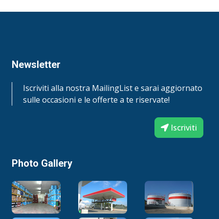
prestazionali degli autocarri pesanti per
impieghi gravosi in termini di carico, velocità,
controllo ed affidabilità mediante organi di
trasmissione di nuova concezione. Tali nuove
concezioni hanno notevolmente variato ed
incrementato i requisiti imposti ai fluidi per
Newsletter
sistemi di trasmissione al fine di ottenere più
elevate prestazioni estendendo gli intervalli di
Iscriviti alla nostra MailingList e sarai aggiornato
cambio carica. Per le trasmissioni per servizio
sulle occasioni e le offerte a te riservate!
gravoso; il controllo dell’attrito, la protezione
dall’usura, la stabilità termica e al taglio, la
Iscriviti
protezione dalla ruggine e dalla corrosione
così come la protezione delle tenute sono
prerogative che devono essere bilanciate in
Photo Gallery
modo ottimale per ottenere una maggiore
durata delle trasmissioni e dei sincronizzatori,
l’innesto regolare delle marce, una maggiore
efficienza delle trasmissioni e capacità di carico
in un ampia gamma di applicazioni e ambienti