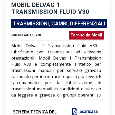
MOBIL DELVAC 1
TRANSMISSION FLUID V30
TRASMISSIONI, CAMBI, DIFFERENZIALI
Fornito da
Mobil
Cod.
DELVAC 1 TF V30
Mobil Delvac 1 Transmission Fluid V30 :
lubrificante per trasmissioni ad altissime
prestazioniIl Mobil Delvac 1 Transmission
Fluid V30 è completamente sintetico per
trasmissioni manuali per servizio gravoso
formulato per incontrare requisiti più severi. È
raccomandato per la lubrificazione di
trasmissioni manuali in condizioni di servizio
da leggere a gravose di gruppi operanti su
strada e fuori strada in un vasto campo di
condizioni ambientali. Formulato per
Scarica la
SCHEDA TECNICA DEL
consentire un livello di prestazioni eccellente,