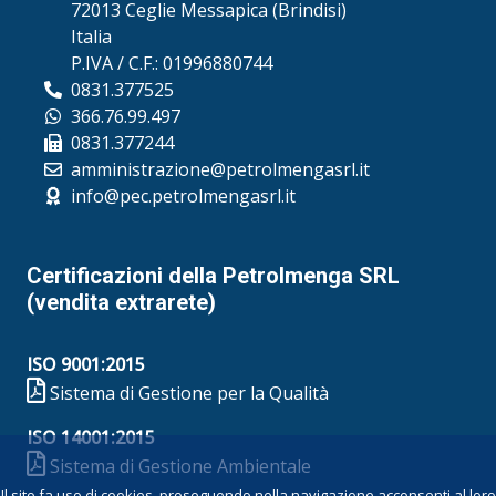
72013 Ceglie Messapica (Brindisi)
Italia
P.IVA / C.F.: 01996880744
0831.377525
366.76.99.497
0831.377244
amministrazione@petrolmengasrl.it
info@pec.petrolmengasrl.it
Certificazioni della Petrolmenga SRL
(vendita extrarete)
ISO 9001:2015
Sistema di Gestione per la Qualità
ISO 14001:2015
Sistema di Gestione Ambientale
Il sito fa uso di cookies, proseguendo nella navigazione acconsenti al loro