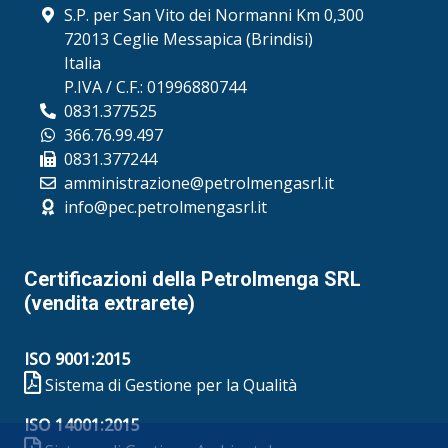
S.P. per San Vito dei Normanni Km 0,300
72013 Ceglie Messapica (Brindisi)
Italia
P.IVA / C.F.: 01996880744
0831.377525
366.76.99.497
0831.377244
amministrazione@petrolmengasrl.it
info@pec.petrolmengasrl.it
Certificazioni della Petrolmenga SRL
(vendita extrarete)
ISO 9001:2015
Sistema di Gestione per la Qualità
ISO 14001:2015