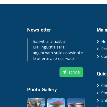
Newsletter
Mai
Iscriviti alla nostra
Ho
MailingList e sarai
Pro
aggiornato sulle occasioni e
Con
le offerte a te riservate!
Iscriviti
Quic
Ch
Photo Gallery
Sta
En